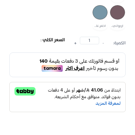
ارجواني...
اخضر.غا...
السعر الكلي
:
الكمية:
-
+