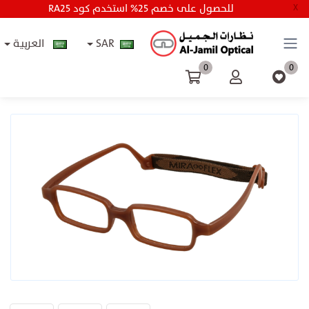
RA25 للحصول على خصم 25% استخدم كود
X
SAR
العربية
0
0