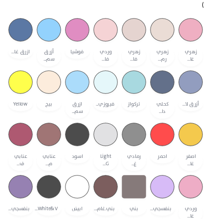
)
فوشيا
ازرق غا...
زهري
زهري
زهري
وردي
أزرق
غا...
رم...
فا...
فا...
سم...
أزرق لا...
تركواز
فيروزي...
بيج
Yellow
كحلي
ازرق
دا...
سم...
احمر
اسود
اصفر
رمادي
Light
عنابي
عنابي
غا...
غ...
G...
م...
ف...
بنفسجي...
بني
بني.غام...
ابيض
White&V...
بنفسجي...
وردي
غا...