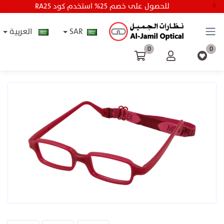
RA25 للحصول على خصم 25% استخدم كود
X
SAR
العربية
0
0