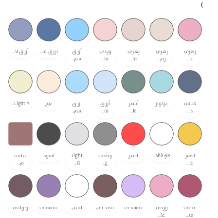
)
ازرق غا...
أزرق لا...
زهري
زهري
زهري
وردي
أزرق
غا...
رم...
فا...
فا...
سم...
تركواز
بيج
Light Y...
كحلي
أخضر
أزرق
ازرق
دا...
غا...
فا...
سم...
Shiny.R...
احمر
اسود
اصفر
رمادي
Light
عنابي
غا...
غ...
G...
م...
بنفسجي...
بني.غام...
ابيض
بنفسجي...
ارجواني...
عنابي
وردي
ف...
غا...