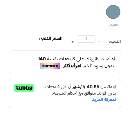
اخضر.غا...
السعر الكلي
:
الكمية:
-
+