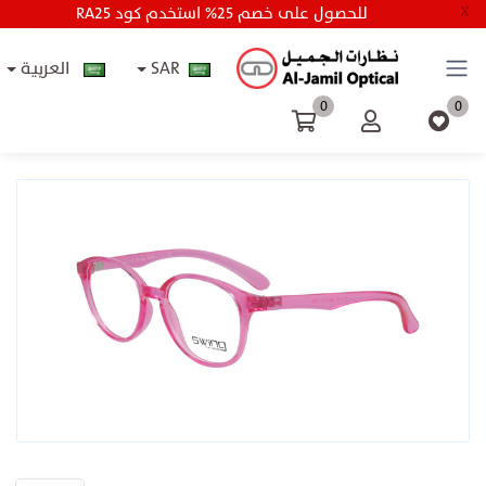
RA25 للحصول على خصم 25% استخدم كود
X
SAR
العربية
0
0