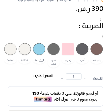
0 مراجعات
0
0 طلبات الشراء
0 قائمة الرغبات
390 ر.س.
(
الضريبة :
)
بني.لام...
أسود
زهري
ازرق.مط...
شفافة
شفافة
اسود
مط...
السعر الكلي
:
الكمية:
-
+