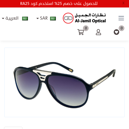
RA25 للحصول على خصم 25% استخدم كود
X
SAR
العربية
0
0