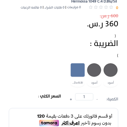
Hermossa 1049 C:4 D.Blu/Sil
0 مراجعات
0
0 طلبات الشراء
0 قائمة الرغبات
600 ر.س.
360 ر.س.
(
الضريبة :
)
أسود
أسود
Dark.Bl...
السعر الكلي
:
الكمية:
-
+